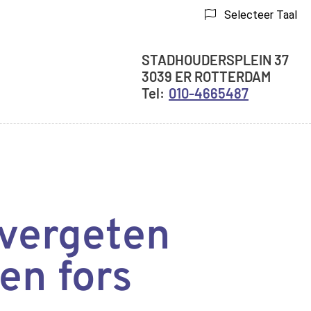
Selecteer Taal
Adresgegevens
STADHOUDERSPLEIN
37
3039 ER
ROTTERDAM
010-4665487
nu
 vergeten
en fors