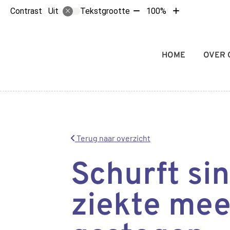
Tekst
Tekst
Contrast
Tekstgrootte
100%
Uit
verkleinen
vergroten
met
met
10%
10%
Hoofdmenu
HOME
OVER 
Terug naar overzicht
Schurft si
ziekte meer