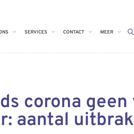
ONS
SERVICES
CONTACT
MEER
Over
Services
Contact
Meer
ons
submenu
submenu
subme
submenu
nds corona geen
: aantal uitbrak