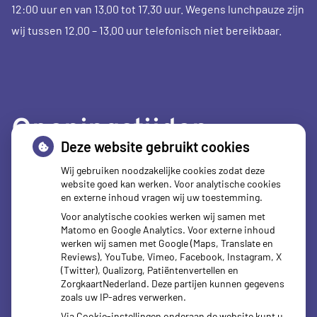
12:00 uur en van 13.00 tot 17.30 uur. Wegens lunchpauze zijn
wij tussen 12.00 – 13.00 uur telefonisch niet bereikbaar.
Openingstijden
Deze website gebruikt cookies
Maandag:
08.00 - 17.30 uur
Wij gebruiken noodzakelijke cookies zodat deze
website goed kan werken. Voor analytische cookies
Dinsdag:
08.00 - 17.30 uur
en externe inhoud vragen wij uw toestemming.
Woensdag:
08.00 - 17.30 uur
Voor analytische cookies werken wij samen met
Donderdag:
08.00 - 17.30 uur
Matomo en Google Analytics. Voor externe inhoud
Vrijdag:
08.00 - 17.30 uur
werken wij samen met Google (Maps, Translate en
Reviews), YouTube, Vimeo, Facebook, Instagram, X
(Twitter), Qualizorg, Patiëntenvertellen en
ZorgkaartNederland. Deze partijen kunnen gegevens
zoals uw IP-adres verwerken.
Via Cookie-instellingen onderaan de website kunt u