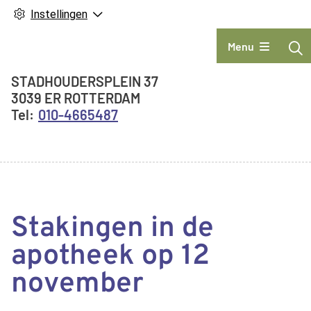
Instellingen
Hoofdmenu
Menu
Adresgegevens
STADHOUDERSPLEIN
37
3039 ER
ROTTERDAM
010-4665487
Stakingen in de
apotheek op 12
november