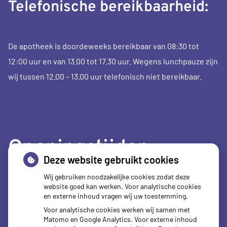
Telefonische bereikbaarheid:
De apotheek is doordeweeks bereikbaar van 08:30 tot
12:00 uur en van 13.00 tot 17.30 uur. Wegens lunchpauze zijn
wij tussen 12.00 – 13.00 uur telefonisch niet bereikbaar.
Openingstijden
Deze website gebruikt cookies
Maandag:
08.00 - 17.30 uur
Wij gebruiken noodzakelijke cookies zodat deze
website goed kan werken. Voor analytische cookies
Dinsdag:
08.00 - 17.30 uur
en externe inhoud vragen wij uw toestemming.
Woensdag:
08.00 - 17.30 uur
Voor analytische cookies werken wij samen met
Donderdag:
08.00 - 17.30 uur
Matomo en Google Analytics. Voor externe inhoud
Vrijdag:
08.00 - 17.30 uur